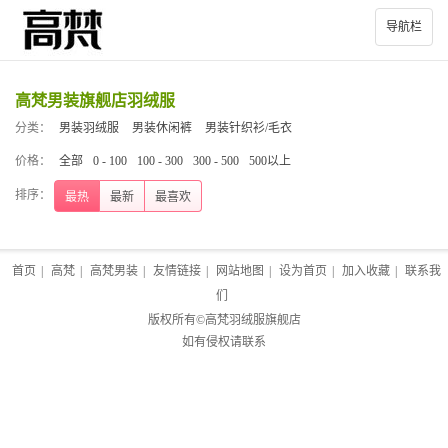
导航栏
高梵男装旗舰店羽绒服
分类：
男装羽绒服
男装休闲裤
男装针织衫/毛衣
价格：
全部
0 - 100
100 - 300
300 - 500
500以上
排序：
最热
最新
最喜欢
首页
|
高梵
|
高梵男装
|
友情链接
|
网站地图
|
设为首页
|
加入收藏
|
联系我
们
版权所有©
高梵羽绒服旗舰店
如有侵权请联系